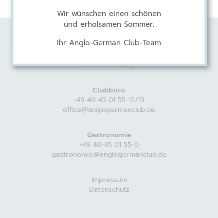
Wir wünschen einen schönen
und erholsamen Sommer.
Ihr Anglo-German Club-Team
Anglo-German Club
Harvestehuder Weg 44
20149 Hamburg
Clubbüro
+49 40-45 01 55-12/13
office@anglogermanclub.de
Gastronomie
+49 40-45 01 55-0
gastronomie@anglogermanclub.de
Impressum
Datenschutz