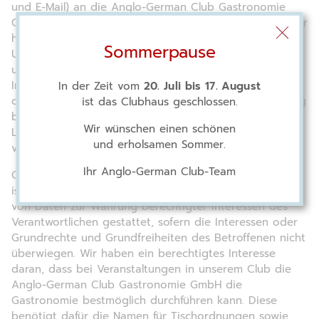
und E-Mail) an die Anglo-German Club Gastronomie
GmbH, Harvestehuder Weg 44, 20149 Hamburg. Darüber
hinaus nutzen wir personenbezogene Daten unter
Sommerpause
Umständen für Empfehlungen bzw. Nachfragen zu
unseren Leistungen. Wir wollen Ihnen auf diese Weise
Informationen über unser Angebot zukommen lassen,
In der Zeit vom
20. Juli bis 17. August
die Sie auf Grundlage unserer vertraglichen Verbindung
ist das Clubhaus geschlossen.
bei uns interessieren könnten, oder, um unsere
Wir wünschen einen schönen
Leistungen und die unserer Mitarbeitenden zu
und erholsamen Sommer.
verbessern.
Ihr Anglo-German Club-Team
Grundlage für die vorstehenden Datenverarbeitungen
ist Art. 6 Abs. 1 S. 1 lit. f DSGVO, der die Verarbeitung
von Daten zur Wahrung berechtigter Interessen des
Verantwortlichen gestattet, sofern die Interessen oder
Grundrechte und Grundfreiheiten des Betroffenen nicht
überwiegen. Wir haben ein berechtigtes Interesse
daran, dass bei Veranstaltungen in unserem Club die
Anglo-German Club Gastronomie GmbH die
Gastronomie bestmöglich durchführen kann. Diese
benötigt dafür die Namen für Tischordnungen sowie