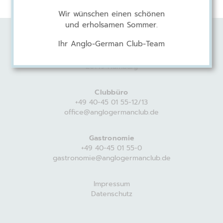
Wir wünschen einen schönen
und erholsamen Sommer.
Ihr Anglo-German Club-Team
Anglo-German Club
Harvestehuder Weg 44
20149 Hamburg
Clubbüro
+49 40-45 01 55-12/13
office@anglogermanclub.de
Gastronomie
+49 40-45 01 55-0
gastronomie@anglogermanclub.de
Impressum
Datenschutz