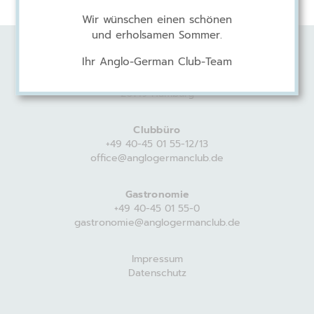
Wir wünschen einen schönen
und erholsamen Sommer.
Ihr Anglo-German Club-Team
Anglo-German Club
Harvestehuder Weg 44
20149 Hamburg
Clubbüro
+49 40-45 01 55-12/13
office@anglogermanclub.de
Gastronomie
+49 40-45 01 55-0
gastronomie@anglogermanclub.de
Impressum
Datenschutz