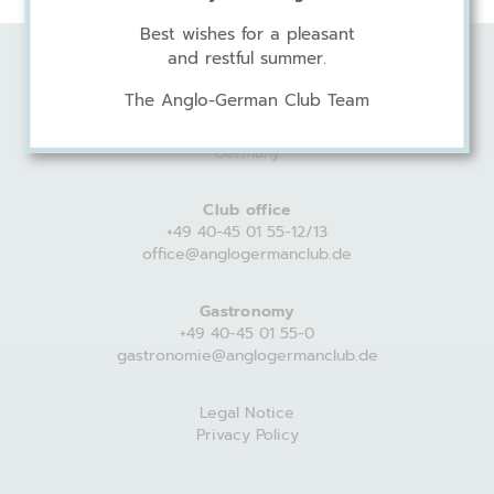
Best wishes for a pleasant
and restful summer.
Anglo-German Club
The Anglo-German Club Team
Harvestehuder Weg 44
20149 Hamburg
Germany
Club office
+49 40-45 01 55-12/13
office@anglogermanclub.de
Gastronomy
+49 40-45 01 55-0
gastronomie@anglogermanclub.de
Legal Notice
Privacy Policy