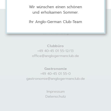
Wir wünschen einen schönen
und erholsamen Sommer.
Ihr Anglo-German Club-Team
Anglo-German Club
Harvestehuder Weg 44
20149 Hamburg
Clubbüro
+49 40-45 01 55-12/13
office@anglogermanclub.de
Gastronomie
+49 40-45 01 55-0
gastronomie@anglogermanclub.de
Impressum
Datenschutz