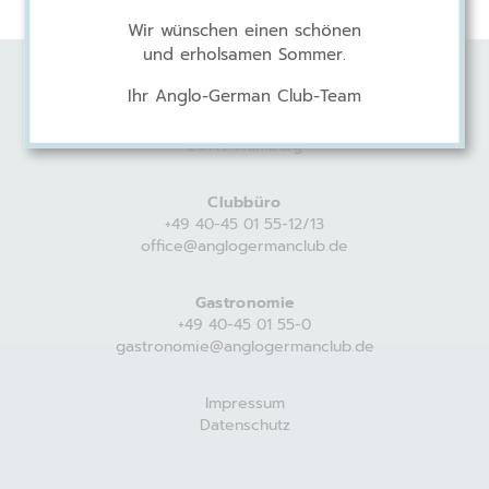
Wir wünschen einen schönen
und erholsamen Sommer.
Ihr Anglo-German Club-Team
Anglo-German Club
Harvestehuder Weg 44
20149 Hamburg
Clubbüro
+49 40-45 01 55-12/13
office@anglogermanclub.de
Gastronomie
+49 40-45 01 55-0
gastronomie@anglogermanclub.de
Impressum
Datenschutz