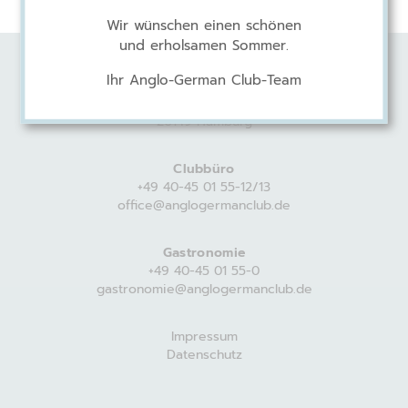
Wir wünschen einen schönen
und erholsamen Sommer.
Ihr Anglo-German Club-Team
Anglo-German Club
Harvestehuder Weg 44
20149 Hamburg
Clubbüro
+49 40-45 01 55-12/13
office@anglogermanclub.de
Gastronomie
+49 40-45 01 55-0
gastronomie@anglogermanclub.de
Impressum
Datenschutz