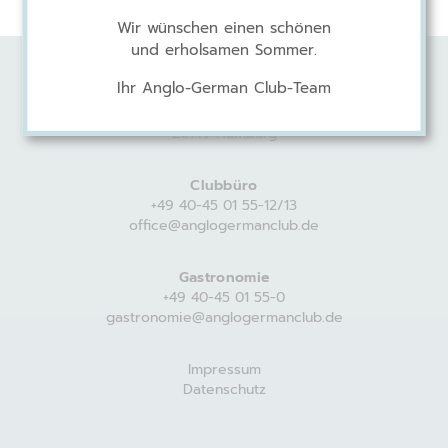
Wir wünschen einen schönen
und erholsamen Sommer.
Ihr Anglo-German Club-Team
Anglo-German Club
Harvestehuder Weg 44
20149 Hamburg
Clubbüro
+49 40-45 01 55-12/13
office@anglogermanclub.de
Gastronomie
+49 40-45 01 55-0
gastronomie@anglogermanclub.de
Impressum
Datenschutz