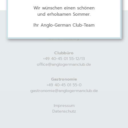
Wir wünschen einen schönen
und erholsamen Sommer.
Ihr Anglo-German Club-Team
Anglo-German Club
Harvestehuder Weg 44
20149 Hamburg
Clubbüro
+49 40-45 01 55-12/13
office@anglogermanclub.de
Gastronomie
+49 40-45 01 55-0
gastronomie@anglogermanclub.de
Impressum
Datenschutz