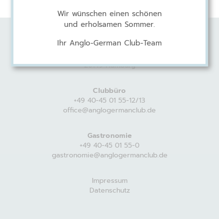
Wir wünschen einen schönen
und erholsamen Sommer.
Ihr Anglo-German Club-Team
Anglo-German Club
Harvestehuder Weg 44
20149 Hamburg
Clubbüro
+49 40-45 01 55-12/13
office@anglogermanclub.de
Gastronomie
+49 40-45 01 55-0
gastronomie@anglogermanclub.de
Impressum
Datenschutz