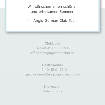
Wir wünschen einen schönen
und erholsamen Sommer.
Ihr Anglo-German Club-Team
Anglo-German Club
Harvestehuder Weg 44
20149 Hamburg
Clubbüro
+49 40-45 01 55-12/13
office@anglogermanclub.de
Gastronomie
+49 40-45 01 55-0
gastronomie@anglogermanclub.de
Impressum
Datenschutz