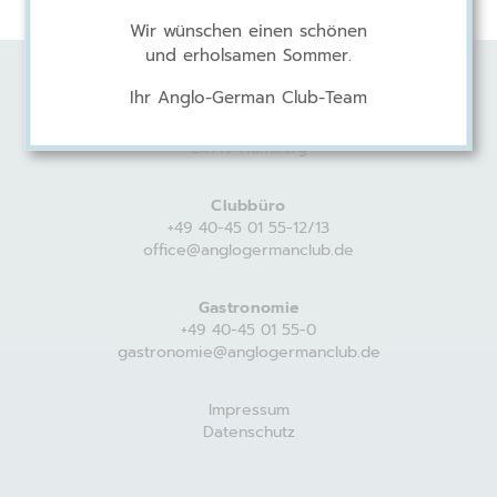
Wir wünschen einen schönen
und erholsamen Sommer.
Ihr Anglo-German Club-Team
Anglo-German Club
Harvestehuder Weg 44
20149 Hamburg
Clubbüro
+49 40-45 01 55-12/13
office@anglogermanclub.de
Gastronomie
+49 40-45 01 55-0
gastronomie@anglogermanclub.de
Impressum
Datenschutz