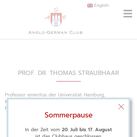
English
PROF. DR. THOMAS STRAUBHAAR
Professor emeritus der Universität Hamburg,
Kuratoriumsmitglied und Vorsitzender des
Programmausschusses der Friedrich-Naumann-Stiftung
Sommerpause
In der Zeit vom
20. Juli bis 17. August
ist das Clubhaus geschlossen.