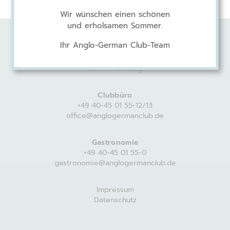
Wir wünschen einen schönen
und erholsamen Sommer.
Ihr Anglo-German Club-Team
Anglo-German Club
Harvestehuder Weg 44
20149 Hamburg
Clubbüro
+49 40-45 01 55-12/13
office@anglogermanclub.de
Gastronomie
+49 40-45 01 55-0
gastronomie@anglogermanclub.de
Impressum
Datenschutz