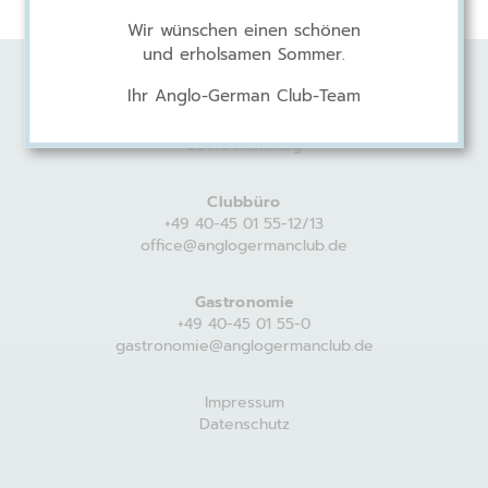
Wir wünschen einen schönen
und erholsamen Sommer.
Ihr Anglo-German Club-Team
Anglo-German Club
Harvestehuder Weg 44
20149 Hamburg
Clubbüro
+49 40-45 01 55-12/13
office@anglogermanclub.de
Gastronomie
+49 40-45 01 55-0
gastronomie@anglogermanclub.de
Impressum
Datenschutz