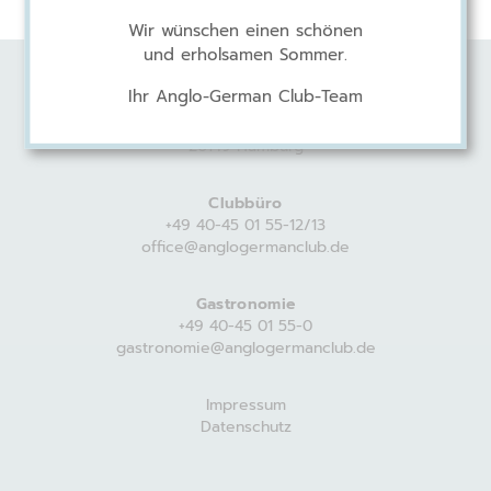
Wir wünschen einen schönen
und erholsamen Sommer.
Ihr Anglo-German Club-Team
Anglo-German Club
Harvestehuder Weg 44
20149 Hamburg
Clubbüro
+49 40-45 01 55-12/13
office@anglogermanclub.de
Gastronomie
+49 40-45 01 55-0
gastronomie@anglogermanclub.de
Impressum
Datenschutz