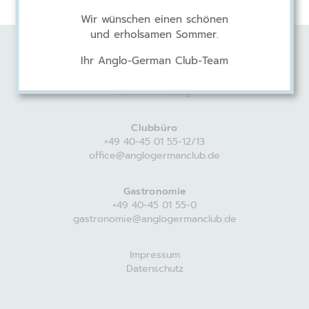
Wir wünschen einen schönen
und erholsamen Sommer.
Ihr Anglo-German Club-Team
Anglo-German Club
Harvestehuder Weg 44
20149 Hamburg
Clubbüro
+49 40-45 01 55-12/13
office@anglogermanclub.de
Gastronomie
+49 40-45 01 55-0
gastronomie@anglogermanclub.de
Impressum
Datenschutz