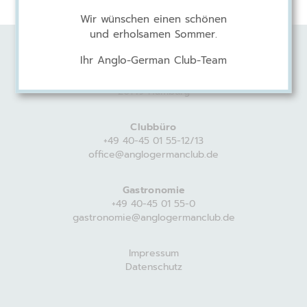
Wir wünschen einen schönen
und erholsamen Sommer.
Ihr Anglo-German Club-Team
Anglo-German Club
Harvestehuder Weg 44
20149 Hamburg
Clubbüro
+49 40-45 01 55-12/13
office@anglogermanclub.de
Gastronomie
+49 40-45 01 55-0
gastronomie@anglogermanclub.de
Impressum
Datenschutz